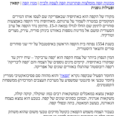
מכונות קפה מומלצות ופתרונות קפה לעסק ולבית
|
מגזין קפה
|
קפאין
ופעילות גופנית
מקורו של הקפה הוא באתיופיה שבאפריקה שם לעסו אותו הנזירים
המקומיים במטרה לשמור על ערנותם. מאתיופיה נדד הקפה באמצעות
סוחרים לתימן שם החלו לגדלו במאה ה-15. מתימן נדד הקפה אל ערב
הסעודית ומשם אל מדינות נוספות באזורנו ביניהן סוריה, עירק, מצרים
וטורקיה.
בשנת 1554 נפתח בית הקפה הראשון באיסטנבול על ידי שני סוחרים
סורים והשאר היסטוריה.
המין הנפוץ ביותר של צמח הקפה הוא 'קפה ערביקה' – שיח ירוק עד
שמקורו באתיופיה. קיימים מינים נוספים של הצמח והם 'קפה ליבריקה'
ו'קפה רובוסטה' שהתגלו באזורים שונים של אפריקה.
החומר הפעיל שבקפה נקרא '
קפאין
' והוא מהווה סם פסיכואקטיבי ממריץ
(חומר טבעי או סינטטי שמשפיע על מערכת העצבים המרכזית) ממשפחת
הקסנטינים.
קפאין נמצא במאכלים ובמשקאות רבים כמו: שוקולד, קוקה קולה,
משקאות אנרגיה, וכמובן בסוגים שונים של קפה. בטבע הוא נמצא בצמח
הגאורנה, בעשב המאטה, בתה ובפולי קפה.
בעבור הצמח משמש הקפאין כקוטל מזיקים טבעי משום שהוא משתק