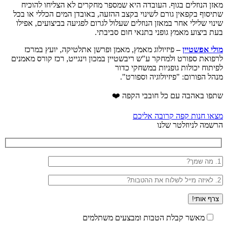
מאזן הנוזלים בגוף. העובדה היא שמספר מחקרים לא הצליחו להוכיח
שתיסוף בקפאין גורם לשינוי בקצב ההזעה, באובדן המים הכללי או בכל
שינוי שלילי אחר במאזן הנוזלים שעלול לגרום לפגיעה בביצועים, אפילו
בעת ביצוע מאמץ גופני בתנאי חום סביבתי.
מולי אפשטיין
–
פיזיולוג מאמץ, מאמן ופרשן אתלטיקה, יועץ במרכז
לרפואת ספורט ולמחקר ע"ש ריבשטיין במכון וינגייט, רכז קורס מאמנים
לפיתוח יכולות גופניות במשחקי כדור
מנהל הפורום: "פיזיולוגיה וספורט".
שתפו באהבה עם כל חובבי הקפה ❤️
מצאו חנות קפה קרובה אליכם
הרשמה לניוזלטר שלנו
מאשר קבלת הטבות ומבצעים משתלמים