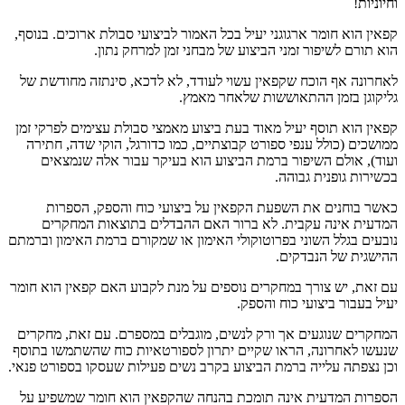
וחיוניות!
קפאין הוא חומר ארגוגני יעיל בכל האמור לביצועי סבולת ארוכים. בנוסף,
הוא תורם לשיפור זמני הביצוע של מבחני זמן למרחק נתון.
לאחרונה אף הוכח שקפאין עשוי לעודד, לא לדכא, סינתזה מחודשת של
גליקוגן בזמן ההתאוששות שלאחר מאמץ.
קפאין הוא תוסף יעיל מאוד בעת ביצוע מאמצי סבולת עצימים לפרקי זמן
ממושכים (כולל ענפי ספורט קבוצתיים, כמו כדורגל, הוקי שדה, חתירה
ועוד), אולם השיפור ברמת הביצוע הוא בעיקר עבור אלה שנמצאים
בכשירות גופנית גבוהה.
כאשר בוחנים את השפעת הקפאין על ביצועי כוח והספק, הספרות
המדעית אינה עקבית. לא ברור האם ההבדלים בתוצאות המחקרים
נובעים בגלל השוני בפרוטוקולי האימון או שמקורם ברמת האימון וברמתם
ההישגית של הנבדקים.
עם זאת, יש צורך במחקרים נוספים על מנת לקבוע האם קפאין הוא חומר
יעיל בעבור ביצועי כוח והספק.
המחקרים שנוגעים אך ורק לנשים, מוגבלים במספרם. עם זאת, מחקרים
שנעשו לאחרונה, הראו שקיים יתרון לספורטאיות כוח שהשתמשו בתוסף
וכן נצפתה עלייה ברמת הביצוע בקרב נשים פעילות שעסקו בספורט פנאי.
הספרות המדעית אינה תומכת בהנחה שהקפאין הוא חומר שמשפיע על