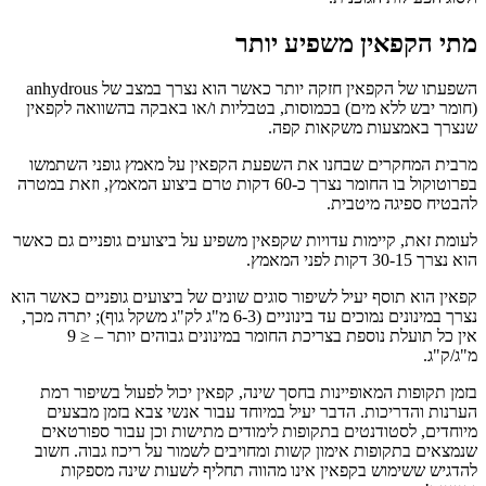
מתי הקפאין משפיע יותר
השפעתו של הקפאין חזקה יותר כאשר הוא נצרך במצב של anhydrous
(חומר יבש ללא מים) בכמוסות, בטבליות ו/או באבקה בהשוואה לקפאין
שנצרך באמצעות משקאות קפה.
מרבית המחקרים שבחנו את השפעת הקפאין על מאמץ גופני השתמשו
בפרוטוקול בו החומר נצרך כ-60 דקות טרם ביצוע המאמץ, וזאת במטרה
להבטיח ספיגה מיטבית.
לעומת זאת, קיימות עדויות שקפאין משפיע על ביצועים גופניים גם כאשר
הוא נצרך 30-15 דקות לפני המאמץ.
קפאין הוא תוסף יעיל לשיפור סוגים שונים של ביצועים גופניים כאשר הוא
נצרך במינונים נמוכים עד בינוניים (6-3 מ"ג לק"ג משקל גוף); יתרה מכך,
אין כל תועלת נוספת בצריכת החומר במינונים גבוהים יותר – ≤ 9
מ"ג/ק"ג.
בזמן תקופות המאופיינות בחסך שינה, קפאין יכול לפעול בשיפור רמת
הערנות והדריכות. הדבר יעיל במיוחד עבור אנשי צבא בזמן מבצעים
מיוחדים, לסטודנטים בתקופות לימודים מתישות וכן עבור ספורטאים
שנמצאים בתקופות אימון קשות ומחויבים לשמור על ריכוז גבוה. חשוב
להדגיש ששימוש בקפאין אינו מהווה תחליף לשעות שינה מספקות