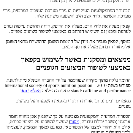
והורג חלק מן המזיקים שמנסים להיזון מן הצמח.
תכונותיו הפרמקולוגיות העיקריות הו גירוי מערכת העצבים המרכזית, גירוי
מערכת הנשימה, גירוי קצב הלב והשפעה משתנת קלה.
קפאין מעלה את לחץ הדם, מעלה את הדופק, דוחה תחושת עייפות וגורם
לערנות ומכאן גם השימוש הנרחב בו כאמצעי לשיפור ביצועים גופניים.
בנוסף, קפאין מגביר את ניודן של חומצות השומן החופשיות מתאי השומן
אל מחזור הדם וכן מעלה את סף הכאב.
ממצאים ומסקנות באשר לשימוש בקפאין
כאמצעי לשיפור הביצועים הגופניים
החומר נלקח מתוך סקירה שפורסמה על ידי החברה הבינלאומית לתזונת
ספורט בשנת 2010 – International society of sports nutrition position
stand: caffeine and performance לסקירה המלאה
הקליקו כאן
מאמרים רבים נכתבו אודות התיסוף בקפאין והשפעתו על ביצועים
גופניים.
הספרות המדעית והמקצועית מצביעה על כך שקפאין אכן מהווה חומר
ארגוגני (משפר יכולת עבודה,
מקור
) שעשוי להשפיע על ביצועי ספורט,
אולם הוא ייחודי למצבו של הספורטאי, כמו גם למשך המאמץ, לעוצמתו
ולסוג הפעילות הגופנית.