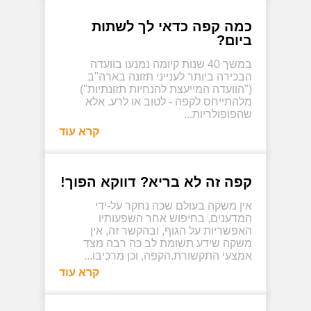
כמה קפה כדאי לך לשתות
ביום?
​​במשך 40 שנות קיומה נמנעו בוועדה
הבכירה ביותר לענייני תזונה בארה"ב
("הוועדה המייעצת להנחיות תזונתיות")
מלהתייחס לקפה - לטוב או לרע. אלא
שהפופולריות...
קרא עוד
קפה זה לא בריא? דווקא הפוך!
אין משקה בעולם שכה נחקר על-ידי
המדענים, בחיפוש אחר השפעותיו
האפשריות על הגוף, ובהקשר זה, אין
משקה שידע תשומת לב כה רבה מצד
אמצעי התקשורת.הקפה, וכן מרכיבו...
קרא עוד