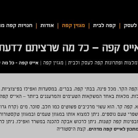
לעסק
קפה לבית
מגזין קפה
אודות
חנויות קפה מו
ייס קפה – כל מה שרציתם לדעת
אייס קפה – כל מה
מלצות ופתרונות קפה לעסק ולבית
|
מגזין קפה
|
קפה הקר. מכל פינה, בבתי קפה, בברים, במסעדות ואפילו בפיצוציות, נ
ות, מלאות באחד המשקאות הטעימים והמרעננים ביותר – האייס קפה.
א, קפה קר. הוא עשוי מרכיבים פשוטים כמו חלב, סוכר, מים (קרח גרוס
רי טעם נוספים. ניתן למצוא אותו במגוון טעמים ובמגוון טקסטורות.
פינות קפה קטנות. ניתן לרכוש אבקה להכנה במשרד ואפילו, ניתן להכי
תכון לאייס קפה מדהים
,
קצת היסטוריה