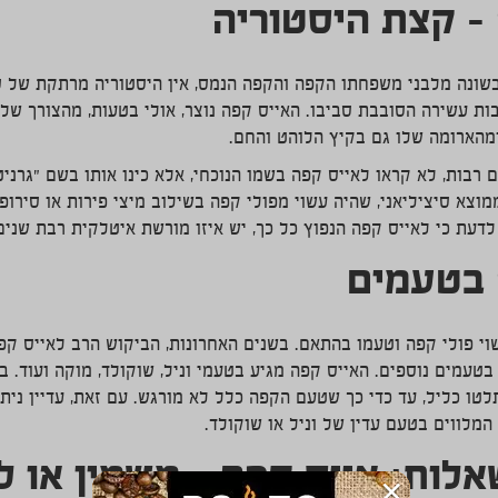
– קצת היסטוריה
בשונה מלבני משפחתו הקפה והקפה הנמס, אין היסטוריה מרתקת של ס
בות עשירה הסובבת סביבו. האייס קפה נוצר, אולי בטעות, מהצורך של
מהארומה שלו גם בקיץ הלוהט והחם.
ים רבות, לא קראו לאייס קפה בשמו הנוכחי, אלא כינו אותו בשם "גרניט
וצא סיציליאני, שהיה עשוי מפולי קפה בשילוב מיצי פירות או סירופ 
דעת כי לאייס קפה הנפוץ כל כך, יש איזו מורשת איטלקית רבת שנים
 בטעמים
וי פולי קפה וטעמו בהתאם. בשנים האחרונות, הביקוש הרב לאייס קפ
בטעמים נוספים. האייס קפה מגיע בטעמי וניל, שוקולד, מוקה ועוד.
ו כליל, עד כדי כך שטעם הקפה כלל לא מורגש. עם זאת, עדיין נית
מלווים בטעם עדין של וניל או שוקולד.
ות: אייס קפה – משמין או ל
×