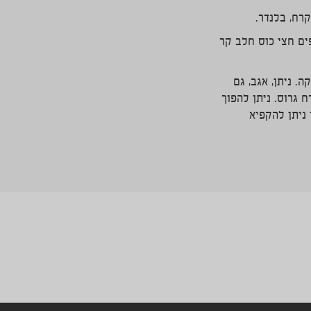
ים חצי כוס חלב קר
. ניתן, אגב, גם
 גרוס. ניתן להפוך
ידי שימוש בממתיק מלאכותי במקום סוכר ובחלב של 1% אותו ניתן להקפיא