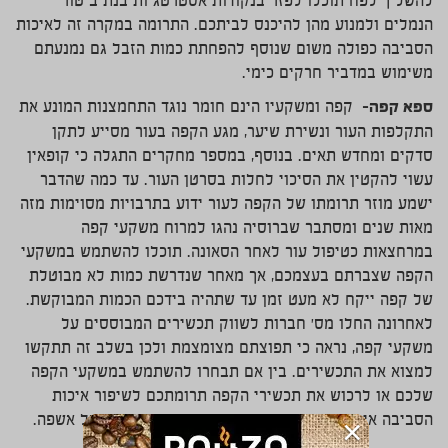
להשליך לפח תוכלו לפזר בנקודות אסטרטגיות בנתיב טור
הנמלים ולמנוע מהן להיכנס לביתכם. התרומה במקרה זה לאיכות
הסביבה כפולה משום שנוסף להפחתת כמות הזבל גם נמנעתם
משימוש במדביר חרקים כימי.
ספא קפה
–
קפה ומשקעיו הינם חומר נוגד התחמצנות המונע את
התקלפות העור ונשירת שיער, מגע הקפה בעור מסייע לתקן
סדקים ומחדש תאים. בנוסף, במספר מחקרים התגלה כי קופאין
עשוי להקטין את הסיכוי לחלות בסרטן העור. עד כמה שהדבר
ישמע מוזר תרומתו של הקפה לעור ידוע בתרבויות מסוימות מזה
מאות שנים ומסתבר שברוסיה נהגו למרוח משקעי קפה
במרחצאות כטיפול עור לאחר הסאונה. תוכלו להשתמש במשקעי
הקפה שצברתם בעצמכם, אך מאחר שנדרשת כמות לא מבוטלת
של קפה ייקח לא מעט זמן עד שתהיה בידכם הכמות המבוקשת.
לאחרונה החלו מס' חברות לשווק תכשירים המבוססים על
משקעי קפה, נראה כי תפוצתם מצומצמת ולכן בשלב זה תתקשו
למצוא את התכשירים. בין אם תבחרו להשתמש במשקעי הקפה
שלכם או לרכוש את תכשירי הקפה תרומתכם לשיפור איכות
×
הסביבה אינה מבוטלת והיא מתבטאת בצמצום ניכר של אשפה.