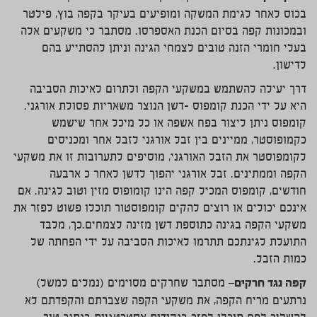
בכוס לאחר לגימת המשקה ומופיעים בעיקר בקפה בוץ, פילטר
ובמכונות קפה בסיום הכנת האספרסו. מסתבר כי משקעים אלה
בעלי חומרי הזנה טובים לצמחי הגינה וניתן להסתייע בהם
לדישון.
דרך יעילה להשתמש במשקעי הקפה ולתרום לאיכות הסביבה
היא על ידי הכנת קומפוס -דשן הנוצר משאריות פסולת אורגני.
קומפוס ניתן ליצור בפח אשפה או כל מיכל אחר שישמש
כקמופוסטר, ממיינים בין זבל אורגני לזבל אחר ומכניסים
לקומפוסטר את הזבל האורגני, מוסיפים לתערובות זו את משקעי
הקפה וממתינים. זבל אורגני יהפוך לדשן לאחר כ ארבעה
חודשים, קומפוס המכיל קפה הינו קומופוס מזין וטוב לגינה. אם
אינכם יכולים או רוצים להקים קומפוסטור תוכלו פשוט לפזר את
משקעי הקפה בגינה כתוספת דשן מזינה לצמחים.כך, מלבד
התועלת לגינתכם תתרמו לאיכות הסביבה על ידי הפחתה של
כמות הזבל.
קפה נגד חרקים
– מסתבר שחרקים מסוימים (נמלים למשל)
נרתעים מריח הקפה, את משקעי הקפה שצברתם והקפדתם לא