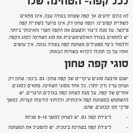
לכל קפה
– הטחינה שלו
לא כולם יודעים, אך קפה שטחון בצורה עבה, אינו מתאים
לשתיית קפוצ'ינו, וקפה טחון דק, אינו מיועד לשתיית קפה
פילטר. על מנת ליצור ולטעום את הקפה הטרי והאיכותי ביותר,
יש להתאים בצורה האולטימטיבית את סוג הטחינה לסוג הקפה,
וללמוד כיצד מפעילים מטחנת קפה בצורה נכונה. איך עושים
זאת? על כך תוכלו לקרוא בשורות הבאות:
סוגי קפה טחון
ישנם ארבעה סוגים עיקריים של קפה טחון: גס, בינוני, טחון דק
וטחון עדין (דק יותר). כל אחד מסוגי הטחינה, מתאים לסוגים
אחרים של קפה. על מנת לטחון קפה בגדלים הרצויים, יש
להשתמש במטחנת קפה איכותית, וללחוץ לחיצות קצרות, למשך
פרקי זמן קבועים, שהם:
– ליצירת קפה גס, יש לטחון למשך 5-10 שניות
– ליצירת קפה בטחינת בינונית, יש להפעיל את המטחנה