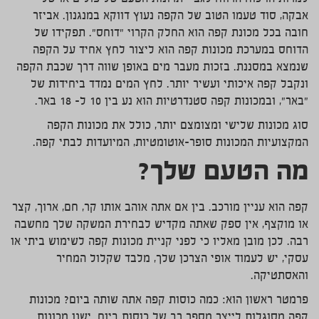
אבקה, סוד טעמו הטוב של הקפה נעוץ דווקא במנגנון. אביזר
חובה בכל מכונת קפה הוא החלק הקרוי "דוחס". תפקידו של
הדוחס במערכת מכונות קפה הוא ליצור לחץ אחיד על הקפה
שנמצא במסננת. בזכות מעבר מים באופן שווה דרך שכבת הקפה
ונקבל קפה איכותי ועשיר יותר. לחץ המים נמדד ביחידות של
"באר", ובמכונות קפה סטנדרטיות הוא נע בין 10 ל- 18 באר.
סוג מכונות שלישי ומצומצם יותר, כולל את מכונות הקפה
המקצועיות המכונות סופר-אוטומטיות, המיועדות לבתי קפה.
מה הטעם שלך?
קפה הוא עניין מורכב. בין אם אתה אוהב אותו קר, חם, ארוך, קצר
או מוקצף, אין ספק שאתה מקדיש לבחירת המשקה שלך מחשבה
רבה. לכן מובן מאליו כי לפני קניית מכונות קפה לשימוש ביתי או
עסקי, יש לעמוד אופי הצרכן שלך, מלבד שקלול המחיר
והאסתטיקה.
פרמטר ראשון הוא: כמה כוסות קפה אתה שותה ביום? מכונות
קפה מסוגלות לייצר מספר רב של כוסות ביום. ישנן מכונות