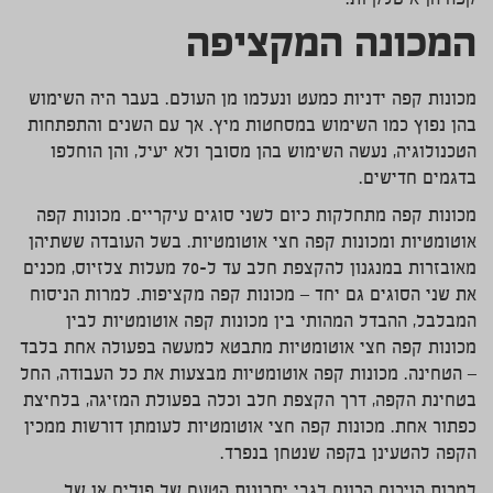
קפה הן איטלקיות.
המכונה המקציפה
מכונות קפה ידניות כמעט ונעלמו מן העולם. בעבר היה השימוש
בהן נפוץ כמו השימוש במסחטות מיץ. אך עם השנים והתפתחות
הטכנולוגיה, נעשה השימוש בהן מסובך ולא יעיל, והן הוחלפו
בדגמים חדישים.
מכונות קפה מתחלקות כיום לשני סוגים עיקריים. מכונות קפה
אוטומטיות ומכונות קפה חצי אוטומטיות. בשל העובדה ששתיהן
מאובזרות במנגנון להקצפת חלב עד ל-70 מעלות צלזיוס, מכנים
את שני הסוגים גם יחד – מכונות קפה מקציפות. למרות הניסוח
המבלבל, ההבדל המהותי בין מכונות קפה אוטומטיות לבין
מכונות קפה חצי אוטומטיות מתבטא למעשה בפעולה אחת בלבד
– הטחינה. מכונות קפה אוטומטיות מבצעות את כל העבודה, החל
בטחינת הקפה, דרך הקצפת חלב וכלה בפעולת המזיגה, בלחיצת
כפתור אחת. מכונות קפה חצי אוטומטיות לעומתן דורשות ממכין
הקפה להטעינן בקפה שנטחן בנפרד.
למרות הויכוח הרווח לגבי יתרונות הטעם של פולים או של