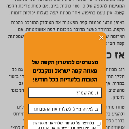
המגיעות להספק של כ- 100 כוסות ביום. אם כמות צריכת הקפה
קטנה, אין טעם בחיפוש אחר מכונת קפה בעלות יכולות דומות.
באופן טבעי מכונות קפה מפשטות את העיסוק המורכב בהכנת
הקפה, במיוחד כאשר מדובר במכונות קפה אוטומטיות. אם
×
הארומה שלאחר טחינת הקפה חשובה לך, סביר להניח שמכונות
קפה חצי אוטומטיות מתאימות לך יותר.
אז כמה זה עולה לי?
מצטרפים למועדון הקפה של
רוב מכונות הקפה הנמכרות בארץ מיובאות מחו"ל, כמו גם כל
פאוזה קפה ישראל ומקבלים
חלקי החילוף, במידה והן מתקלקלות. זהו נתון שבא לידי ביטוי
הטבות בלעדיות בכל חודש!
במחיר, אך גם באיכות המוצר. המחיר מושפע בין היתר גם
מהעיצוב, משם המותג וממספר כוסות הקפה שביכולת המכונה
להפיק.
טווח מחירי מכונות קפה יכול להתחיל בכמה מאות שקלים
ולהגיע בקלות לאלפי שקלים. טווח המחירים הנמוך מתייחס
בדרך כלל למכונות קפה ביתיות וקטנות, שהן לרוב חצי
בלחיצה על כפתור 'שלח' אני מאשר/ת
אוטומטיות. הפרש המחירים בין מכונות קפה אוטומטיות לחצי
כי הפרטים שמסרתי ישמשו את החברה