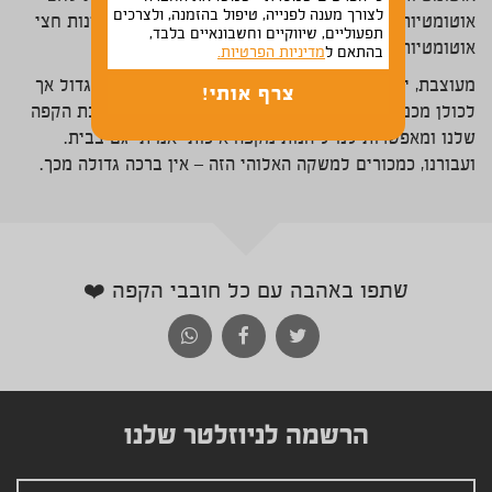
לצורך מענה לפנייה, טיפול בהזמנה, ולצרכים
אוטומטיות אינו משמעותי ברוב המקרים, מכיוון שלמכונות חצי
תפעוליים, שיווקיים וחשבונאיים בלבד,
אוטומטיות נדרשים אביזרים נלווים כמו מטחנת קפה.
בהתאם ל
מדיניות הפרטיות.
מעוצבת, יקרה, אוטומטית או חצי אוטומטית – המבחר גדול אך
לכולן מכנה משותף – מכונות קפה שינו את הרגלי צריכת הקפה
שלנו ומאפשרות לנו ליהנות מקפה איכותי אמיתי גם בבית.
ועבורנו, כמכורים למשקה האלוהי הזה – אין ברכה גדולה מכך.
שתפו באהבה עם כל חובבי הקפה ❤️
הרשמה לניוזלטר שלנו