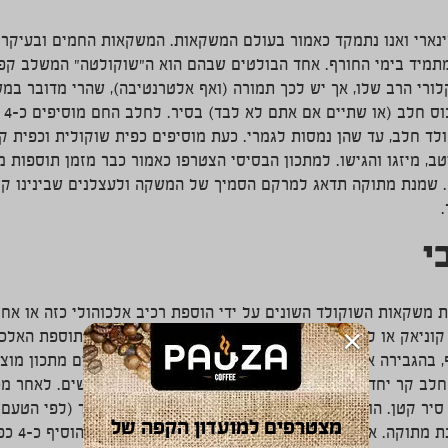
ינארי ואנו נתמקד כאמור בעולם המשקאות. המשקאות החמים ובעיקר
תמיד בימי החורף. אחד הבולטים שבהם הוא ה"שוקולטה" המשלב קפה
רי הרב שלו, אך יש לכך תמורה (ואף אלטרנטיבה), שהרי מדובר במש
מה 
ולד חלב, עד שהן נמסות לגמרי. כעת מוסיפים כפית שוקולית וכפית 
טב, מיזגו והגישו. למתכון הבסיסי הצטרפו כאמור כבר מזמן תוספות 
. שמנת מתוקה תדאג למרקם הסמיך של המשקה ולעצלנים שבינינו ק
י
ת משקאות השוקולד השונים על ידי הוספת רכיב אלכוהולי כזה או אח
×
 קוניאק או ליקר קפה ובכך לשמור על המרקם המיוחד. התוספת האלכ
, בהגבירה את תחושת החמימות בה אנו חפצים. למבקשים מתכון מו
אלכוהולי: ערבבו כוס חלב קר יחד עם 2 כפיות קורנפלור עד שיתערבב ללא גושים. 
יר קטן. הורידו את הסיר לאחר הרתיחה והוסיפו שוקולד (לפי הטעם) 
מצטרפים למועדון הקפה של
להוסיף כ-2 כפ