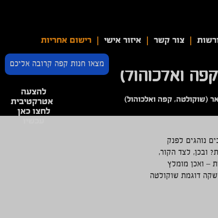
רשות
צור קשר
איזור אישי
רישום אחריות
מצאו חנות קפה קרובה אליכם
קפה ואלכוהול)
להצעה
אר (שוקולטה, קפה ואלכוהול)
אטרקטיבית
לחצו כאן
עכשיו
ים נוהגים לפנק
ובכן, לצד הקור,
ת – ואכן מומלץ
משקה דוגמת שוקולטה