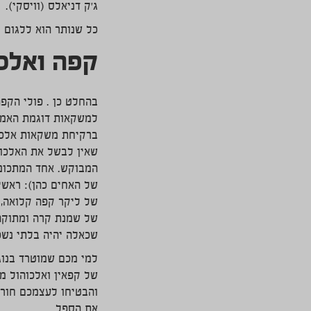
ג'ק דניאלס (וויסקי).
כל שנותר הוא ללגום ו
קפה ואלכו
בהחלט כן . פולי הקפ
למשקאות דוגמת האמאר
ברקיחת משקאות אלכוה
שאין לבשל את האלכוה
המבוקש. אחד המתכוני
של האחים כהן): ראשית
של ליקר קפה קלואה, 
של שמנת קרה ומתוקה
שכאלה יהיה בלתי נשכ
למי מכם שמוטרד בנוג
של קפאין ואלכוהול מ
והבטיחו לעצמכם חורף
את הספל.