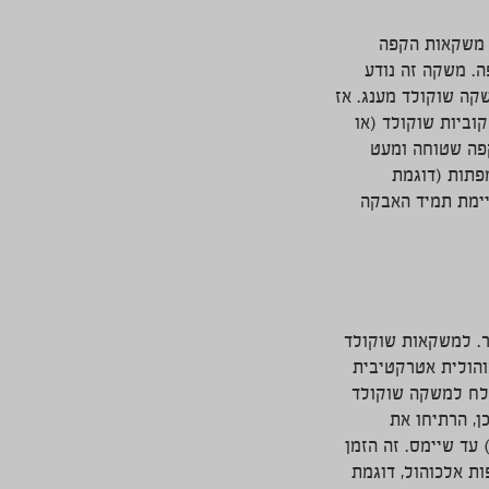
 משקאות הקפה
. משקה זה נודע
קה שוקולד מענג. אז
עושים? מחממים כוס חלב (או שתיים אם אתם לא לבד) בסיר. לחלב החם מוסיפים כ-4 קוביות שוקולד (או
קפה שטוחה ומעט
מפתות (דוגמת
יימת תמיד האבקה
ר. למשקאות שוקולד
והולית אטרקטיבית
צלח למשקה שוקולד
לאחר מכן, הרתיחו את
עד שיימס. זה הזמן
ות שמנת מתוקה. אין צורך לערבב. בשלב זה (ולא קודם) ניתן להוסיף כ-4 כפות אלכוהול, דוגמת