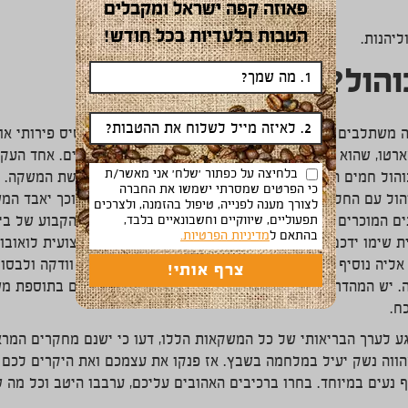
פאוזה קפה ישראל ומקבלים
הטבות בלעדיות בכל חודש!
ליהנות.
הול?
ה משתלבים היטב עם משקאות אלכוהול המופקים על בסיס פירותי או גר
טו, שהוא ליקר שקדים או הפרנג'ילקו שהוא ליקר אגוזים. אחד העקר
בלחיצה על כפתור 'שלח' אני מאשר/ת
ול חמים הוא הוספת המרכיב האלכוהולי ממש לפני הגשת המשקה. ה
כי הפרטים שמסרתי ישמשו את החברה
ול עם החלב, היות ואלכוהול נוטה להתנדף עם החימום וכך יאבד ה
לצורך מענה לפנייה, טיפול בהזמנה, ולצרכים
תפעוליים, שיווקיים וחשבונאיים בלבד,
ם המוכרים הוא ה"ווייט ראשן" ("הרוסי הלבן"), המשקה הקבוע של ב
בהתאם ל
מדיניות הפרטיות.
 שימו ידכם על כוס הולמת ונמוכה (המכונה בעגה המקצועית לואובול)
אליה נוסיף מספר קוביות קרח. בשלב זה נוסיף מנה של וודקה ולבסו
. יש המהדרים בהוספת מנת אספרסו קטנה. אירוח חברים בתוספת מש
ח.
ע לערך הבריאותי של כל המשקאות הללו, דעו כי ישנם מחקרים המרא
הווה נשק יעיל במלחמה בשבץ. אז פנקו את עצמכם ואת היקרים לכם
 נעים במיוחד. בחרו ברכיבים האהובים עליכם, ערבבו היטב וכל מה 