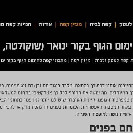
לעסק
קפה לבית
מגזין קפה
אודות
חנויות קפה מו
מום הגוף בקור ינואר (שוקולטה, 
מתכוני קפה לחימום הגוף בקור ינו
ת קפה לעסק ולבית
|
מגזין קפה
|
ייבים אותנו להיערך בהתאם. מלבד ביגוד חם ובן/בת זוג נעימים, רב
המיוחדים. מה עושה את החורף לכל כך אטרקטיבי בתחום המשקאות? 
 טמפרטורת גופנו, קיימת העובדה שיש לנו יותר זמן פנוי בתחומי הבי
באזור המטבח. האפשרויות העומדות בפנינו הן להכין מרק או להכין 
אישית נוטה לאופציה השנייה.
חם בפנים