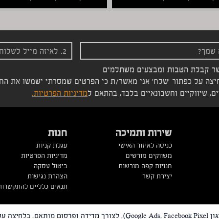
ר קבלת הטבות ומבצעים משתלמים
צה על כפתור 'שלח' אני מאשר/ת כי הפרטים שמסרתי ישמשו את החבר
ם, שיווקיים וחשבונאיים בלבד, בהתאם ל
מדיניות הפרטיות.
שירות ותמיכה
חנות
כניסה לאיזור האישי
עגלת קניות
משווקים מורשים
מדיניות הפרטיות
חנויות קפה מורשות
ביטול עסקה
יצירת קשר
הצהרת נגישות
תנאים כלליים להתקשרות
 אתר
|
מי עדן
|
תנאי שימוש
האתר עושה שימוש בקבצי Cookies, לרבות Cookies שיווקיים (כגון le Ads, Facebook Pixel