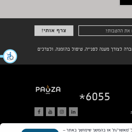
ה לצורך מענה לפנייה, טיפול בהזמנה, ולצרכים
Goog), לצורך מדידה ופרסום מותאם. בלחיצה על 'מאשר/ת' או בהמשך שימושך באתר –