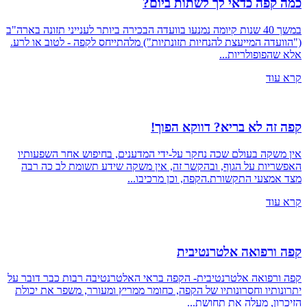
כמה קפה כדאי לך לשתות ביום?
​​במשך 40 שנות קיומה נמנעו בוועדה הבכירה ביותר לענייני תזונה בארה"ב
("הוועדה המייעצת להנחיות תזונתיות") מלהתייחס לקפה - לטוב או לרע.
אלא שהפופולריות...
קרא עוד
קפה זה לא בריא? דווקא הפוך!
אין משקה בעולם שכה נחקר על-ידי המדענים, בחיפוש אחר השפעותיו
האפשריות על הגוף, ובהקשר זה, אין משקה שידע תשומת לב כה רבה
מצד אמצעי התקשורת.הקפה, וכן מרכיבו...
קרא עוד
קפה ורפואה אלטרנטיבית
קפה ורפואה אלטרנטיבית- הקפה בראי האלטרנטיבה רבות כבר דובר על
יתרונותיו וחסרונותיו של הקפה, כחומר ממריץ ומעורר, משפר את יכולת
הזיכרון, מעלה את תחושת...