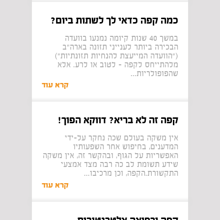
כמה קפה כדאי לך לשתות ביום?
​​במשך 40 שנות קיומה נמנעו בוועדה
הבכירה ביותר לענייני תזונה בארה"ב
("הוועדה המייעצת להנחיות תזונתיות")
מלהתייחס לקפה - לטוב או לרע. אלא
שהפופולריות...
קרא עוד
קפה זה לא בריא? דווקא הפוך!
אין משקה בעולם שכה נחקר על-ידי
המדענים, בחיפוש אחר השפעותיו
האפשריות על הגוף, ובהקשר זה, אין משקה
שידע תשומת לב כה רבה מצד אמצעי
התקשורת.הקפה, וכן מרכיבו...
קרא עוד