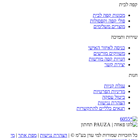
קפה לבית
מכונות קפה לבית
פולי קפה וקפסולות
מוצרים משלימים
שירות ותמיכה
כניסה לאיזור האישי
משווקים מורשים
חנויות קפה מורשות
יצירת קשר
חנות
עגלת קניות
מדיניות הפרטיות
ביטול עסקה
הצהרת נגישות
תנאים כלליים להתקשרות
צלמית
צלמית
צלמית
צלמית
כל הזכויות שמורות למי עדן בע”מ ©
|
הצהרת נגישות
|
מפת אתר
|
מי
Instagram
Facebook
Linkedin
YouTube