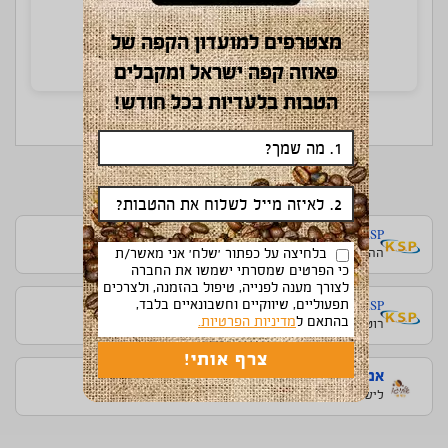
מצטרפים למועדון הקפה של
פאוזה קפה ישראל ומקבלים
הטבות בלעדיות בכל חודש!
משה לוי 16 בית קנדי ראשון לציון משה לוי
מקומות דומים שאולי יעניינו אותך
KSP – ראשון לציון מרכז
ההסתדרות 6, ראשון לציון מרכז
בלחיצה על כפתור 'שלח' אני מאשר/ת
כי הפרטים שמסרתי ישמשו את החברה
לצורך מענה לפנייה, טיפול בהזמנה, ולצרכים
KSP – ראשון לציון רוטשילד
תפעוליים, שיווקיים וחשבונאיים בלבד,
בהתאם ל
מדיניות הפרטיות.
רוטשילד 45, ראשון לציון, רוטשילד
אמיגו ראשון לציון
לישנסקי 27, ראשון לציון-חולון