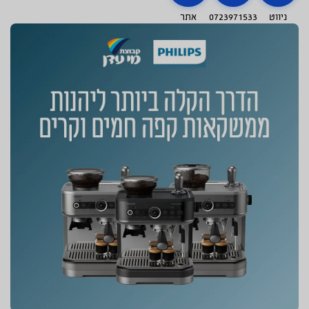
ניווט
0723971533
אתר